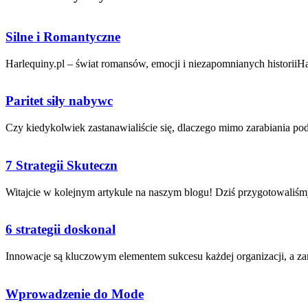
Silne i Romantyczne
Harlequiny.pl – świat romansów, emocji i niezapomnianych historiiHarl
Paritet siły nabywc
Czy kiedykolwiek ⁤zastanawialiście się, dlaczego ⁤mimo zarabiania podo
7 Strategii Skuteczn
Witajcie w kolejnym artykule ⁢na‌ naszym‌ blogu! Dziś przygotowaliśmy
6 strategii doskonal
Innowacje⁤ są kluczowym⁢ elementem‍ sukcesu każdej organizacji, a zar
Wprowadzenie do Mode