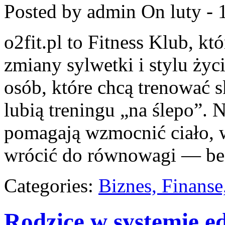
Posted by admin
On luty - 
o2fit.pl to Fitness Klub, kt
zmiany sylwetki i stylu życ
osób, które chcą trenować s
lubią treningu „na ślepo”. N
pomagają wzmocnić ciało, w
wrócić do równowagi — bez 
Categories:
Biznes, Finans
Rodzice w systemie e