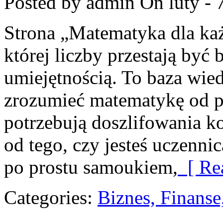
Posted by admin
On luty - 
Strona „Matematyka dla każ
której liczby przestają być b
umiejętnością. To baza wied
zrozumieć matematykę od po
potrzebują doszlifowania k
od tego, czy jesteś uczenni
po prostu samoukiem,
[ Re
Categories:
Biznes, Finans